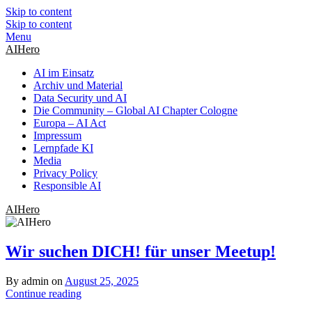
Skip to content
Skip to content
Menu
AIHero
AI im Einsatz
Archiv und Material
Data Security und AI
Die Community – Global AI Chapter Cologne
Europa – AI Act
Impressum
Lernpfade KI
Media
Privacy Policy
Responsible AI
AIHero
Wir suchen DICH! für unser Meetup!
By admin on
August 25, 2025
Continue reading